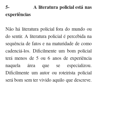
5-                 A literatura policial está nas 
experiências
Não há literatura policial fora do mundo ou 
do sentir. A literatura policial é percebida na 
sequência de fatos e na maturidade de como 
cadenciá-los. Dificilmente um bom policial 
terá menos de 5 ou 6 anos de experiência 
naquela área que se especializou. 
Dificilmente um autor ou roteirista policial 
será bom sem ter vivido aquilo que descreve. 
Veja canais do Youtube, converse com 
policiais, siga-os nas redes sociais, vá em 
locais de crime, converse com pessoas e faça 
cursos! Coloque no papel aquilo que 
experimentou. 
Quer saber tudo sobre literatura policial com 