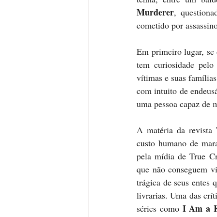
Murderer
, questiona
cometido por assassinos
Em primeiro lugar, se
tem curiosidade pelo
vítimas e suas família
com intuito de endeus
uma pessoa capaz de m
A matéria da revista
custo humano de marat
pela mídia de True Cr
que não conseguem viv
trágica de seus entes q
livrarias. Uma das crí
I Am a K
séries como 