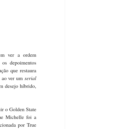
em ver a ordem 
 os depoimentos 
ção que restaura 
s ao ver um 
serial 
 desejo híbrido, 
r o Golden State 
 Michelle foi a 
cionada por True 