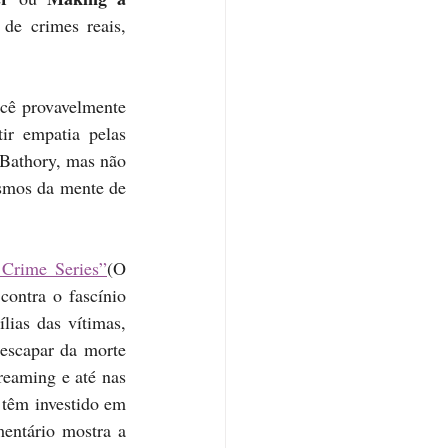
de crimes reais, 
cê provavelmente 
r empatia pelas 
Bathory, mas não 
smos da mente de 
Crime Series”
(O 
ontra o fascínio 
ias das vítimas, 
escapar da morte 
reaming e até nas 
têm investido em 
entário mostra a 