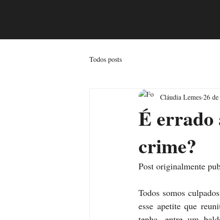
Todos posts
Cláudia Lemes
26 de
É errado 
crime?
Post originalmente pub
Todos somos culpados
esse apetite que reun
tenha, entre um bal