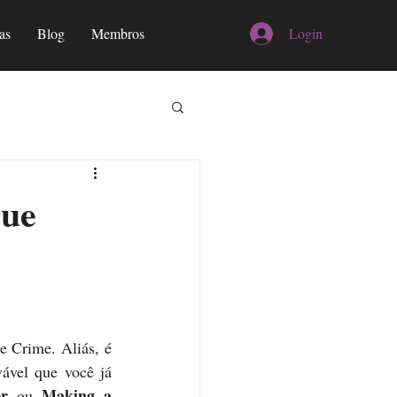
as
Blog
Membros
Login
rue
e Crime. Aliás, é 
ável que você já 
r 
Making a 
ou 