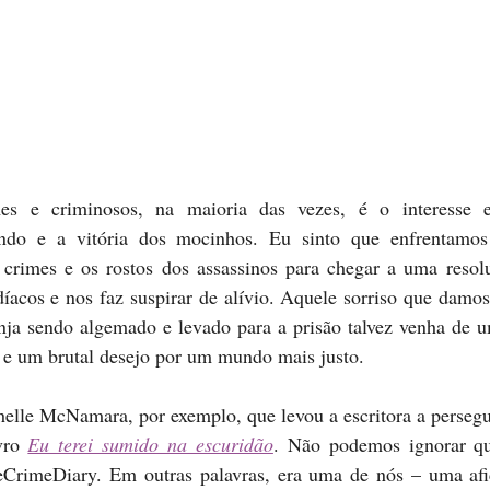
mes e criminosos, na maioria das vezes, é o interesse 
ndo e a vitória dos mocinhos. Eu sinto que enfrentamos
 crimes e os rostos dos assassinos para chegar a uma resolu
íacos e nos faz suspirar de alívio. Aquele sorriso que damo
ja sendo algemado e levado para a prisão talvez venha de um
a e um brutal desejo por um mundo mais justo.
elle McNamara, por exemplo, que levou a escritora a persegui
vro 
Eu terei sumido na escuridão
. Não podemos ignorar que
eCrimeDiary. Em outras palavras, era uma de nós – uma afi