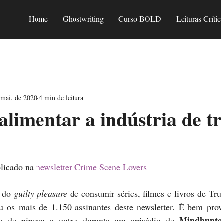
Home
Ghostwriting
Curso BOLD
Leituras Crític
 mai. de 2020
4 min de leitura
alimentar a indústria de t
licado na 
newsletter Crime Scene Lovers
 do 
guilty pleasure 
de consumir séries, filmes e livros de Tru
iu os mais de 1.150 assinantes deste newsletter. É bem prov
Mindhunte
de de pipoca e outro durante um episódio de 