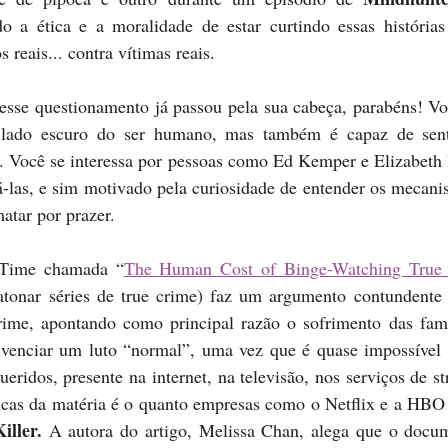
do a ética e a moralidade de estar curtindo essas histórias 
 reais... contra vítimas reais.
 esse questionamento já passou pela sua cabeça, parabéns! Vo
 lado escuro do ser humano, mas também é capaz de senti
s. Você se interessa por pessoas como Ed Kemper e Elizabeth 
á-las, e sim motivado pela curiosidade de entender os mecani
atar por prazer.
 Time chamada “
The Human Cost of Binge-Watching True 
onar séries de true crime) faz um argumento contundente c
ime, apontando como principal razão o sofrimento das famíl
enciar um luto “normal”, uma vez que é quase impossível 
ueridos, presente na internet, na televisão, nos serviços de st
ticas da matéria é o quanto empresas como o Netflix e a HBO 
iller. 
A autora do artigo, Melissa Chan, alega que o docum