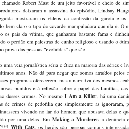
 chamado Robert Mast de um jeito favorável e cheio de simp
produtores deixaram a assassina do episódio, Lindsay Haugen
guida mostraram os vídeos da confissão da garota e os 
ndo bem claro o tipo de covarde manipuladora que ela é. O ep
 os pais da vítima, que ganharam bastante fama e dinheiro
do o perdão em palestras de cunho religioso e usando o ótim
 prova das pessoas “evoluídas” que são.
 uma veia jornalística séria e ética na maioria das séries e liv
ltimos anos. Não dá para negar que somos atraídos pelos cr
sses programas oferecerem, mas a narrativa dos mesmos acab
inosos punidos e à reflexão sobre o papel das famílias, das 
I Am a Killer
ção desses crimes. No mesmo 
, há uma denún
s de crimes de pedofilia que simplesmente as ignoraram, p
tinuassem vivendo no lar do homem que abusava delas e que
Making a Murderer, 
ido por uma delas. Em 
a denúncia c
F*** With Cats
, os heróis são pessoas comuns interessada