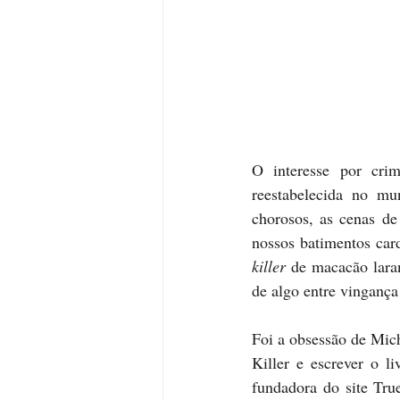
O interesse por cri
reestabelecida no mu
chorosos, as cenas de
nossos batimentos card
killer 
de macacão laran
de algo entre vinganç
Foi a obsessão de Mich
Killer e escrever o li
fundadora do site Tru