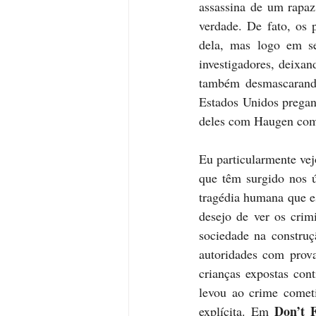
assassina de um rapaz
verdade. De fato, os 
dela, mas logo em se
investigadores, deixa
também desmascarando
Estados Unidos pregan
deles com Haugen como
Eu particularmente vejo
que têm surgido nos ú
tragédia humana que e
desejo de ver os crim
sociedade na constru
autoridades com prova
crianças expostas con
levou ao crime comet
Don’t 
explícita. Em 